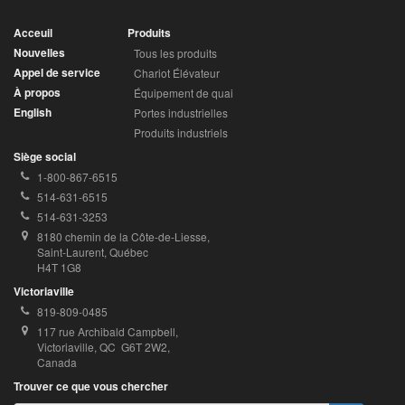
Acceuil
Produits
Nouvelles
Tous les produits
Appel de service
Chariot Élévateur
À propos
Équipement de quai
English
Portes industrielles
Produits industriels
Siège social
Téléphone
1-800-867-6515
sans
Téléphone
514-631-6515
frais:
local:
Télécopieur:
514-631-3253
Adresse:
8180 chemin de la Côte-de-Liesse, 
Saint-Laurent, Québec 
H4T 1G8
Victoriaville
Téléphone
819-809-0485
local:
Adresse:
117 rue Archibald Campbell,
Victoriaville, QC  G6T 2W2,
Canada
Trouver ce que vous chercher