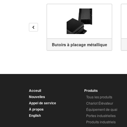
Reculer
t d'élévation
Butoirs à placage métallique
Acceuil
Produits
Nouvelles
Tous les produits
Appel de service
Chariot Élévateur
À propos
Équipement de quai
English
Portes industrielles
Produits industriels