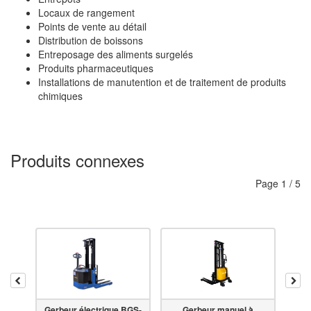
Locaux de rangement
Points de vente au détail
Distribution de boissons
Entreposage des aliments surgelés
Produits pharmaceutiques
Installations de manutention et de traitement de produits
chimiques
Produits connexes
Page
1
/
5
Reculer
Ava
e
Gerbeur électrique BGS-
Gerbeur manuel à