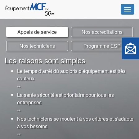
Bascul
Appels de service
Nos accreditations
Nos techniciens
Programme ESP
Les raisons sont simples
Le temps d'arrêt dû aux bris d'équipement est très
couteux
**
La sante sécurité est prioritaire pour tous les
entreprises
**
Nos techniciens se moulent à vos critères et s'adapte
à vos besoins
**