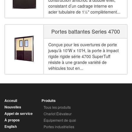
construction antichoc à double effet,
consistant d’un cadrage interne en
acier tubulaire de 1½" complètement...
Portes battantes Series 4700
Conçue pour les ouvertures de porte
jusqu'à 10'W x 10'H, la porte à impact
rigide rigide série 4700 SuperTuff
résiste à une grande variété de
véhicules tout en...
Acceuil
Produits
Nouvelles
Tous les produits
Appel de service
Chariot Élévateur
À propos
Équipement de quai
English
Portes industrielles