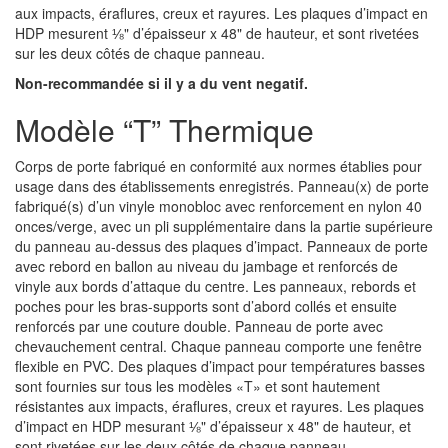
aux impacts, éraflures, creux et rayures. Les plaques d’impact en
HDP mesurent ⅛" d’épaisseur x 48" de hauteur, et sont rivetées
sur les deux côtés de chaque panneau.
Non-recommandée si il y a du vent negatif.
Modèle “T” Thermique
Corps de porte fabriqué en conformité aux normes établies pour
usage dans des établissements enregistrés. Panneau(x) de porte
fabriqué(s) d’un vinyle monobloc avec renforcement en nylon 40
onces/verge, avec un pli supplémentaire dans la partie supérieure
du panneau au-dessus des plaques d’impact. Panneaux de porte
avec rebord en ballon au niveau du jambage et renforcés de
vinyle aux bords d’attaque du centre. Les panneaux, rebords et
poches pour les bras-supports sont d’abord collés et ensuite
renforcés par une couture double. Panneau de porte avec
chevauchement central. Chaque panneau comporte une fenêtre
flexible en PVC. Des plaques d’impact pour températures basses
sont fournies sur tous les modèles «T» et sont hautement
résistantes aux impacts, éraflures, creux et rayures. Les plaques
d’impact en HDP mesurant ⅛" d’épaisseur x 48" de hauteur, et
sont rivetées sur les deux côtés de chaque panneau.