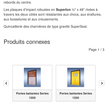
rebords du centre.
Les plaques d’impact robustes en
Superlon
⅛" x 48" rivées à
travers les deux côtés sont résistantes aux chocs, aux éraflures,
aux bosselures et aux creusements.
Quincaillerie des charnières de type gravité SuperSeal.
Produits connexes
Page
1
/
3
Reculer
Ava
ries
Portes battantes Series
Portes battantes Series
Por
1000
1500