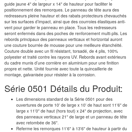
guide jaune 4" de largeur x 14" de hauteur pour faciliter le
positionnement des remorques. Le panneau de tête aura des
redresseurs pleine hauteur et des rabats protecteurs chevauchés
sur les surfaces d’impact, ainsi que des courroies élastiques anti-
vent pour garder le panneau en place. Tous les redresseurs
seront enfermés dans des poches de renforcement multi-plis. Les
rebords principaux des panneaux verticaux et horizontal auront
une couture bourrée de mousse pour une meilleure étanchéité.
Couture double avec un fil résistant, torsadé, de 4 plis, 100%
polyester et traité contre les rayons UV. Rebords avant extérieurs
du cadre munis d’une cornière en aluminium pour une finition
propre et nette. Unité fournie avec toute la quincaillerie de
montage, galvanisée pour résister à la corrosion.
Série 0501 Détails du Produit:
Les dimensions standard de la Série 0501 pour des
ouvertures de porte 10' de large x 10' de haut sont 11'6" de
large x 11'0" de haut (hors tout) x 24" de projection, avec
des panneaux verticaux 21" de large et un panneau de tête
avec retombée de 36".
Referme les remorques 11'6" à 13'6" de hauteur à partir du