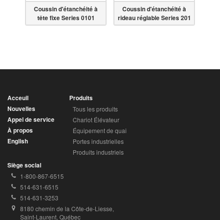
Cou
Coussin d'étanchéité à
Coussin d'étanchéité à
ues
ride
tête fixe Series 0101
rideau réglable Series 201
Acceuil
Produits
Nouvelles
Tous les produits
Appel de service
Chariot Élévateur
À propos
Équipement de quai
English
Portes industrielles
Produits industriels
Siège social
Téléphone
1-800-867-6515
sans
Téléphone
514-631-6515
frais:
local:
Télécopieur:
514-631-3253
Adresse:
8180 chemin de la Côte-de-Liesse, 
Saint-Laurent, Québec 