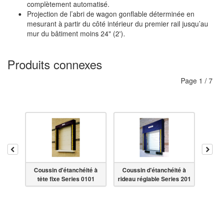
complètement automatisé.
Projection de l’abri de wagon gonflable déterminée en
mesurant à partir du côté intérieur du premier rail jusqu’au
mur du bâtiment moins 24" (2').
Produits connexes
Page
1
/
7
Reculer
Ava
Cou
Coussin d'étanchéité à
Coussin d'étanchéité à
ues
ride
tête fixe Series 0101
rideau réglable Series 201