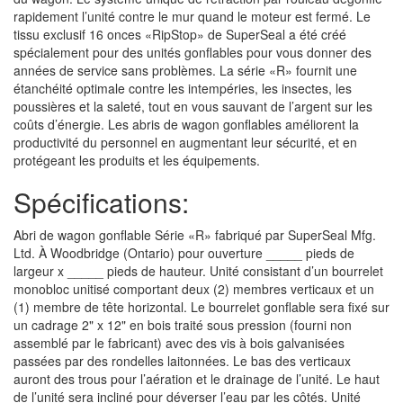
rapidement l’unité contre le mur quand le moteur est fermé. Le
tissu exclusif 16 onces «RipStop» de SuperSeal a été créé
spécialement pour des unités gonflables pour vous donner des
années de service sans problèmes. La série «R» fournit une
étanchéité optimale contre les intempéries, les insectes, les
poussières et la saleté, tout en vous sauvant de l’argent sur les
coûts d’énergie. Les abris de wagon gonflables améliorent la
productivité du personnel en augmentant leur sécurité, et en
protégeant les produits et les équipements.
Spécifications:
Abri de wagon gonflable Série «R» fabriqué par SuperSeal Mfg.
Ltd. À Woodbridge (Ontario) pour ouverture _____ pieds de
largeur x _____ pieds de hauteur. Unité consistant d’un bourrelet
monobloc unitisé comportant deux (2) membres verticaux et un
(1) membre de tête horizontal. Le bourrelet gonflable sera fixé sur
un cadrage 2" x 12" en bois traité sous pression (fourni non
assemblé par le fabricant) avec des vis à bois galvanisées
passées par des rondelles laitonnées. Le bas des verticaux
auront des trous pour l’aération et le drainage de l’unité. Le haut
de l’unité sera incliné pour déverser l’eau par les côtés. Unité