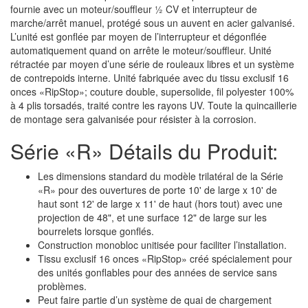
fournie avec un moteur/souffleur ½ CV et interrupteur de
marche/arrêt manuel, protégé sous un auvent en acier galvanisé.
L’unité est gonflée par moyen de l’interrupteur et dégonflée
automatiquement quand on arrête le moteur/souffleur. Unité
rétractée par moyen d’une série de rouleaux libres et un système
de contrepoids interne. Unité fabriquée avec du tissu exclusif 16
onces «RipStop»; couture double, supersolide, fil polyester 100%
à 4 plis torsadés, traité contre les rayons UV. Toute la quincaillerie
de montage sera galvanisée pour résister à la corrosion.
Série «R» Détails du Produit:
Les dimensions standard du modèle trilatéral de la Série
«R» pour des ouvertures de porte 10' de large x 10' de
haut sont 12' de large x 11' de haut (hors tout) avec une
projection de 48", et une surface 12" de large sur les
bourrelets lorsque gonflés.
Construction monobloc unitisée pour faciliter l’installation.
Tissu exclusif 16 onces «RipStop» créé spécialement pour
des unités gonflables pour des années de service sans
problèmes.
Peut faire partie d’un système de quai de chargement